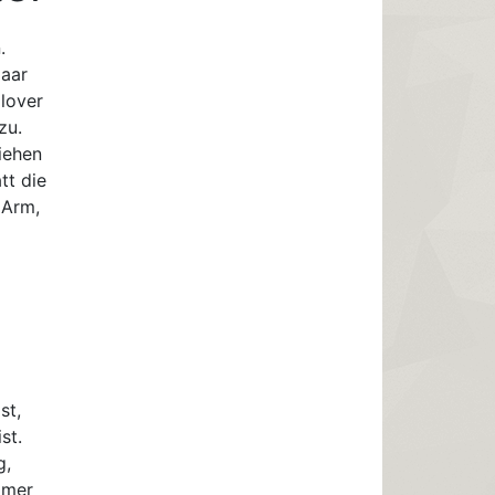
.
paar
lover
zu.
iehen
tt die
 Arm,
st,
st.
g,
mmer