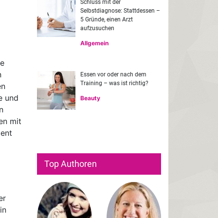
Schluss mit der
Selbstdiagnose: Stattdessen –
5 Gründe, einen Arzt
aufzusuchen
Allgemein
ge
n
Essen vor oder nach dem
Training – was ist richtig?
en
e und
Beauty
n
en mit
zent
Top Authoren
er
in