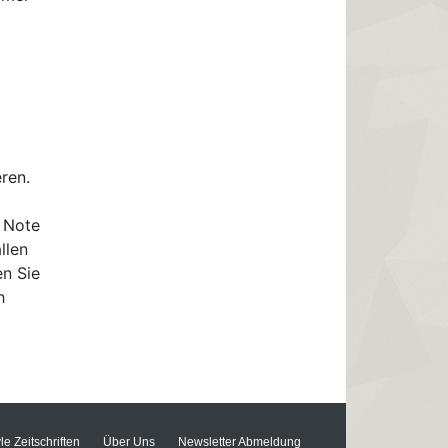
ren.
e Note
llen
en Sie
h
yle Zeitschriften
Über Uns
Newsletter Abmeldung