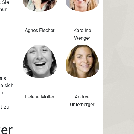
 Sie
nur
Agnes Fischer
Karoline
Wenger
als
e sich
Ein
Helena Möller
Andrea
n.
Unterberger
t zu
ter